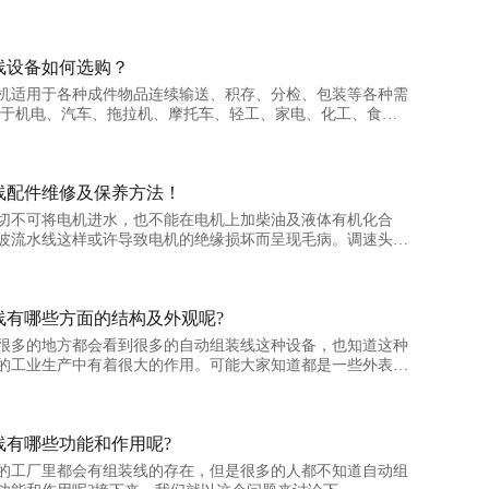
线设备如何选购？
机适用于各种成件物品连续输送、积存、分检、包装等各种需
用于机电、汽车、拖拉机、摩托车、轻工、家电、化工、食
线配件维修及保养方法！
切不可将电机进水，也不能在电机上加柴油及液体有机化合
波流水线这样或许导致电机的绝缘损坏而呈现毛病。调速头的
线有哪些方面的结构及外观呢?
在很多的地方都会看到很多的自动组装线这种设备，也知道这种
的工业生产中有着很大的作用。可能大家知道都是一些外表的
线有哪些功能和作用呢?
多的工厂里都会有组装线的存在，但是很多的人都不知道自动组