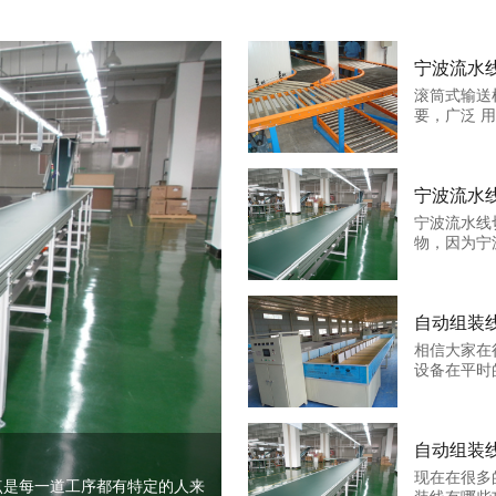
宁波流水
滚筒式输送
要，广泛 
品、邮电...
宁波流水
宁波流水线
物，因为宁
保养方法...
自动组装
​相信大家
设备在平时
一些...
自动组装
​现在在很
点是每一道工序都有特定的人来