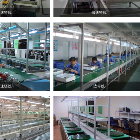
倍速链线
倍速链线
倍速链线
皮带线