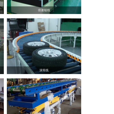
倍速链线
滚筒线