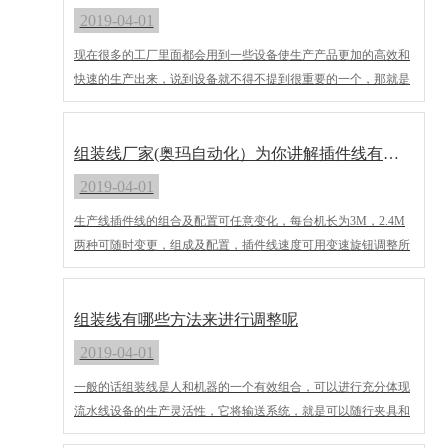
2019-04-01
现在很多的工厂里面都会用到一些设备使生产产品更加的高效和
快速的生产出来，说到设备就不得不提到很重要的一个，那就是
组装线。几乎在每个行业的生产线上都会看到它的存在，但是在
我们日常生活中怎样去更 好的去保养组装线呢?让它可以好的为
我们工作。下面就是关于组装线的保养之道。
组装线厂家(奥玛自动化）为你讲解插件线有关知识
2019-04-01
生产线插件线的组合及配置可任意变化，每台机长为3M，2.4M
两种可随时变更，组成及配置，插件线速度可用变速旋钮调整所
需输送速度，宽度可与电路板宽度随时高速，机身由铝合金构
成，操作摇杆可轻易调整插件宽度30-320mm，基板与插件线接触
面只有2.5mm。对于插件线是采用进口优 质PVC皮带，适用于产
组装线有哪些方法来进行调整呢
品的包装装配，检测，运输等，是一种性价比极高的生产设备。
2019-04-01
下面组装线厂家为你讲解插件线有关知识。
​一般的话组装线是人和机器的一个有效组合，可以进行充分体现
流水线设备的生产灵活性，它将输送系统，就是可以随行夹具和
在线专机，检测设备有效的组合联机生产，以满足多品种产品的