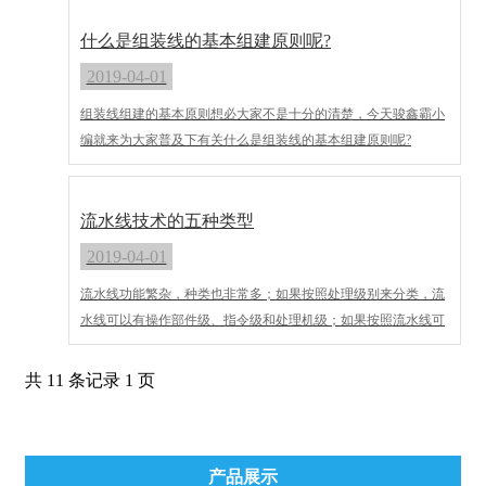
流水输送要求。组装线的传输方式有同步传输的强制式也可以是
非同步传输柔性式，根据配置的选择，然后就是可以实现装配还
什么是组装线的基本组建原则呢?
有输送的要求的。对于输送线在企业的批量生产中不可或缺，为
2019-04-01
企业节省人力成本，提高生产效率。
组装线组建的基本原则想必大家不是十分的清楚，今天骏鑫霸小
编就来为大家普及下有关什么是组装线的基本组建原则呢?
流水线技术的五种类型
2019-04-01
流水线功能繁杂，种类也非常多；如果按照处理级别来分类，流
水线可以有操作部件级、指令级和处理机级；如果按照流水线可
以完成的动作的数量来分类，又可以分为单功能和流水线技术多
功能流水线；如果按照流水线内部的功能部件的连接方式来分
共 11 条记录 1 页
类，则有线性流水线和非线性流水线；按照可处理对象来分类，
还可以有标量流水线和向量流水线。
产品展示