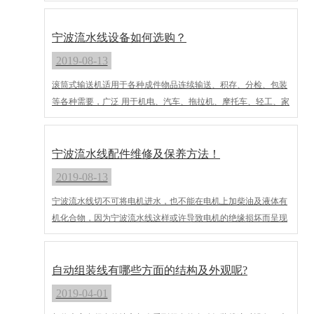
作。优点是生产速度快，因为每个人只需要做生产线，而且对自
己的工作非常熟悉。
宁波流水线设备如何选购？
2019-08-13
滚筒式输送机适用于各种成件物品连续输送、积存、分检、包装
等各种需要，广泛 用于机电、汽车、拖拉机、摩托车、轻工、家
电、化工、食品、邮电等行业。
宁波流水线配件维修及保养方法！
2019-08-13
宁波流水线切不可将电机进水，也不能在电机上加柴油及液体有
机化合物，因为宁波流水线这样或许导致电机的绝缘损坏而呈现
毛病。调速头的保养方法同电机。宁波流水线余覆按电工手册的
电机保养及保护。
自动组装线有哪些方面的结构及外观呢?
2019-04-01