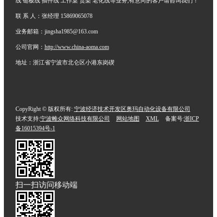
线 链板线 插件线 工作桌 货架 老化线等业务,有意向的客户请咨询我们！
联 系 人：张经理 15869065078
业务邮箱：jingsha1985@163.com
公司官网：
http://www.china-aoma.com
地址：浙江省宁波市北仑区小港东岗碶
CopyRight © 版权所有:
宁波经济技术开发区奥玛自动化设备有限公司
技术支持:
宁波帷众网络科技有限公司
网站地图
XML
备案号:
浙ICP
备16015394号-1
扫一扫访问移动端