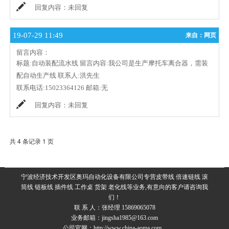
回复内容：
未回复
19-07-29 11:49
来自：网页
留言内容：
标题:
自动装配流水线
留言内容:
我公司是生产摩托车离合器，需装
配自动生产线
联系人:
洪先生
联系电话:
15023364126
邮箱:
无
回复内容：
未回复
共 4 条记录 1 页
宁波经济技术开发区奥玛自动化设备有限公司专营皮带线 倍速链线 滚
筒线 链板线 插件线 工作桌 货架 老化线等业务,有意向的客户请咨询我
们！
联 系 人：张经理 15869065078
业务邮箱：jingsha1985@163.com
公司官网：
http://www.china-aoma.com