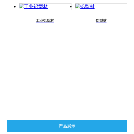
工业铝型材
铝型材
产品展示
皮带线
链板线
倍速链线
总装生产线
滚筒线
复合式流水线
插件线
工作桌
老化线
小车线
货架
铝型材及配件
产品展示