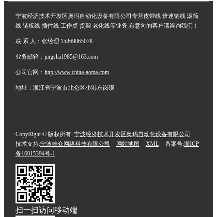
宁波经济技术开发区奥玛自动化设备有限公司专营皮带线 倍速链线 滚筒
线 链板线 插件线 工作桌 货架 老化线等业务,有意向的客户请咨询我们！
联 系 人：张经理 15869065078
业务邮箱：jingsha1985@163.com
公司官网：
http://www.china-aoma.com
地址：浙江省宁波市北仑区小港东岗碶
CopyRight © 版权所有:
宁波经济技术开发区奥玛自动化设备有限公司
技术支持:
宁波帷众网络科技有限公司
网站地图
XML
备案号:
浙ICP
备16015394号-1
扫一扫访问移动端