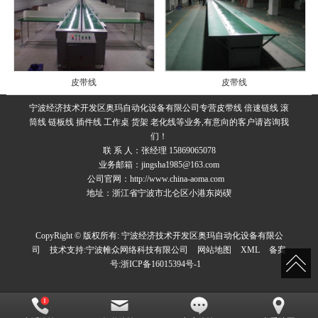
皮带线
皮带线
宁波经济技术开发区奥玛自动化设备有限公司专营皮带线 倍速链线 滚
筒线 链板线 插件线 工作桌 货架 老化线等业务,有意向的客户请咨询我
们！
联 系 人：张经理 15869065078
业务邮箱：jingsha1985@163.com
公司官网：
http://www.china-aoma.com
地址：浙江省宁波市北仑区小港东岗碶
CopyRight © 版权所有:
宁波经济技术开发区奥玛自动化设备有限公
司
技术支持:
宁波帷众网络科技有限公司
网站地图
XML
备案
号:
浙ICP备16015394号-1