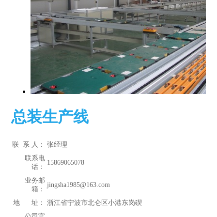
总装生产线
联 系 人：
张经理
联系电
15869065078
话：
业务邮
jingsha1985@163.com
箱：
地 址：
浙江省宁波市北仑区小港东岗碶
公司官